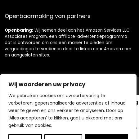
Openbaarmaking van partners
Openbaring:
Wij nemen deel aan het Amazon Services LLC
Associates Program, een affiliate-advertentieprogramma
dat is ontworpen om ons een manier te bieden om
vergoedingen te verdienen door te linken naar Amazon.com
en aangesloten sites.
Wij waarderen uw privacy
© https://topebikekopen.nl. Alle rechten voorbehouden.
We gebruiken cookies om uw surfervaring te
Modern Fietsen met Elektrische Ondersteuning
verbeteren, gepersonaliseerde advertenties of inhoud
weer te geven en ons verkeer te analyseren. Door op
Innovatieve Fietsen
‘Alles accepteren’ te klikken, gaat u akkoord met ons
Top E-bike Kopen
- Elektrisch gemak en plezier
gebruik van cookies.
Top Elektrische Fiets Kopen
- Duurzaam vervoersalternatief
Elektrische Mobiliteit