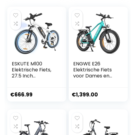
ESKUTE M100
ENGWE E26
Elektrische Fiets,
Elektrische Fiets
27.5 Inch
voor Dames en
Elektrische
Heren | 26 inch ×
Mountainbike, 36V
4.0 Dikke Band |
10.4 Ah Batterij,
48V 16Ah Bereik
€
666.99
€
1,399.00
LED-display, 7
tot 140KM | 7
Versnellingen,
Snelheden |
Electric Bike Voor
Dubbele Vering |
Volwassenen
MTB E-bike
Heren Dames