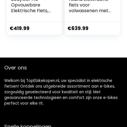
Opvouwbare
fiets voor
Elektrische Fiets,
volwassenen met
16″ Draagbare
250 W motor, 26
Fiets met
inch (66 cm), voor
36V/10.4Ah
mannen en
€
419.99
€
639.99
Batterij, 250W
vrouwen,
Motor, 4.5 Inch LED
pendelaars, e-
Display, Volledige
bikes, meerkleurig
Vering, Bluetooth
APP, Unisex
Over ons
Welkom bij TopEbikekopen.nl, uw specialist in elektrische
fietsen! Ontdek ons uitgebreide assortiment aan e-bikes,
zorgvuldig geselecteerd voor kwaliteit en stijl. Met
geavanceerde technologieën en comfort zijn onze e-bikes
perfect voor elke rit.
Snelle koppelingen